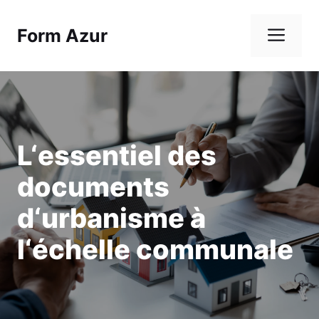
Aller
au
Me
Form Azur
contenu
L‘essentiel des
documents
d‘urbanisme à
l‘échelle communale