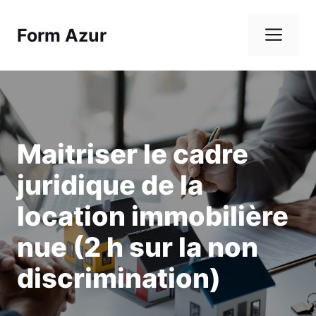
Aller
au
Me
Form Azur
contenu
Maitriser le cadre
juridique de la
location immobilière
nue (2 h sur la non
discrimination)